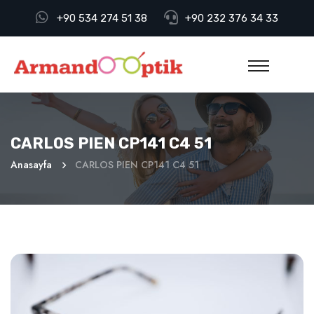
+90 534 274 51 38
+90 232 376 34 33
CARLOS PIEN CP141 C4 51
Anasayfa
CARLOS PIEN CP141 C4 51