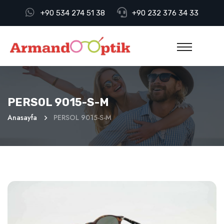
+90 534 274 51 38
+90 232 376 34 33
PERSOL 9015-S-M
Anasayfa
PERSOL 9015-S-M