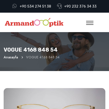
+90 534 274 51 38
+90 232 376 34 33
VOGUE 4168 848 54
Anasayfa
VOGUE 4168 848 54